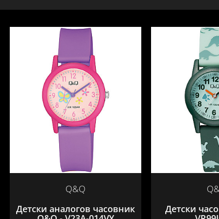
Q&Q
Q
Детски аналогов часовник
Детски час
Q&Q - V23A-014VY
VR99