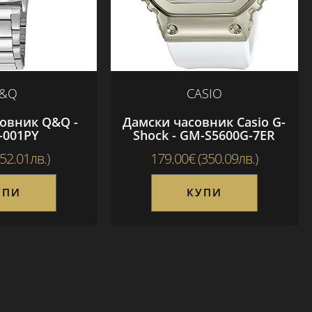
&Q
CASIO
овник Q&Q -
Дамски часовник Casio G-
-001PY
Shock - GM-S5600G-7ER
(52.01лв.)
179.00€ (350.09лв.)
УПИ
КУПИ