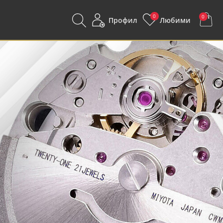
0
0
Профил
Любими