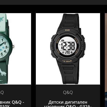
&Q
Q&Q
овник Q&Q -
Детски дигитален
J010Y
часовник Q&Q - G32A-