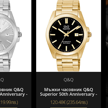
&Q
Q&Q
овник Q&Q
Мъжки часовник Q&Q
Anniversary -
Superior 50th Anniversary -
505VK
S23A-510PK
19.99лв.)
120.48€ (235.64лв.)