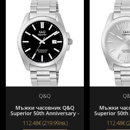
Q&Q
Q
Мъжки часовник Q&Q
Мъжки час
Superior 50th Anniversary -
Superior 50th 
S23A-506VK
S23A-
112.48€ (219.99лв.)
112.48€ (2