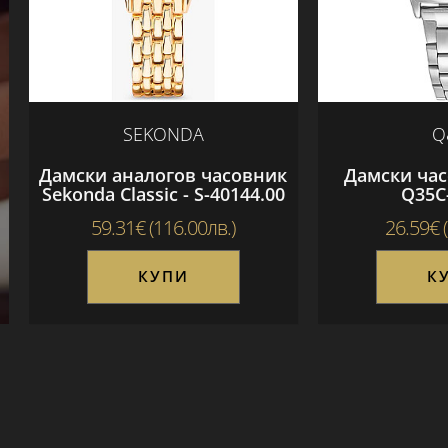
SEKONDA
Q
Дамски аналогов часовник
Дамски час
Sekonda Classic - S-40144.00
Q35C
59.31€ (116.00лв.)
26.59€ 
КУПИ
К