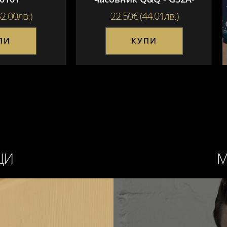
004VY
2.00лв.)
22.50€ (44.01лв.)
ПИ
КУПИ
ЦИ
М