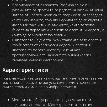
В зависимост от възрастта. Разбира се, че в
различните възрасти те се радват на различни неща.
Затова от Charles Delon са се погрижили да зарадват
както най-малките, току що научили се да си служат с
часовник, така и тийнейджърите, които толкова
бързат да пораснат и копнеят за елегантни модели, с
които да се чувстват по-големи.
С цветовете на дъгата. Ако каталозите за възрастни
изобилстват от класически модели и пастелни
цветове, то положението тук е пълната
противоположност. Вариантите в ярки краски
създават чудесно настроение.
Характеристики
Това, че моделите са за най-младите клиенти означава, че
компанията не само не допуска компромис с качеството,
ами се стреми към още по-добри резултати:
Механизъм – Безупречен кварцов механизъм
задвижва стрелките. Може да разчитате на него