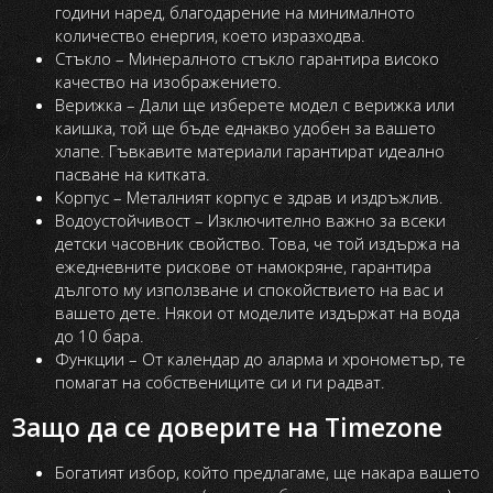
години наред, благодарение на минималното
количество енергия, което изразходва.
Стъкло – Минералното стъкло гарантира високо
качество на изображението.
Верижка – Дали ще изберете модел с верижка или
каишка, той ще бъде еднакво удобен за вашето
хлапе. Гъвкавите материали гарантират идеално
пасване на китката.
Корпус – Металният корпус е здрав и издръжлив.
Водоустойчивост – Изключително важно за всеки
детски часовник свойство. Това, че той издържа на
ежедневните рискове от намокряне, гарантира
дългото му използване и спокойствието на вас и
вашето дете. Някои от моделите издържат на вода
до 10 бара.
Функции – От календар до аларма и хронометър, те
помагат на собствениците си и ги радват.
Защо да се доверите на Тimezone
Богатият избор, който предлагаме, ще накара вашето