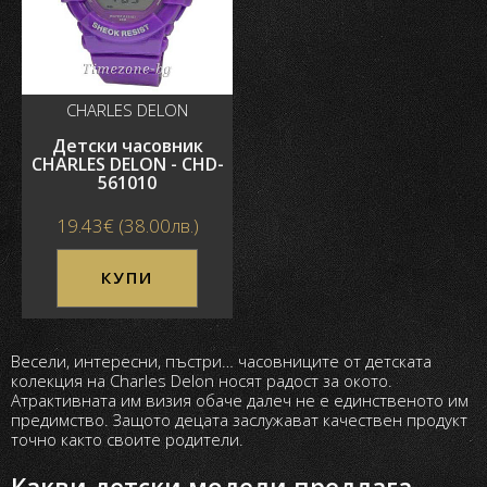
CHARLES DELON
Детски часовник
CHARLES DELON - CHD-
561010
19.43€ (38.00лв.)
КУПИ
Весели, интересни, пъстри… часовниците от детската
колекция на Charles Delon носят радост за окото.
Атрактивната им визия обаче далеч не е единственото им
предимство. Защото децата заслужават качествен продукт
точно както своите родители.