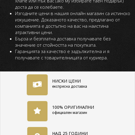
хлапе или пък вас (ако му избирате таен подарък)
доста да се колебаете.
Изгодните цени в нашия онлайн магазин са истинско
изкушение. Доказаното качество, предлагано от
компанията е достъпно на вас на наистина
атрактивни цени.
Бърза и безплатна доставка получавате без
значение от стойността на покупката.
Гаранцията за качество е задължителна и я
получавате с товарителницата от куриера.
НИСКИ ЦЕНИ
експресна доставка
100% ОРИГИНАЛНИ
официален магазин
НАД 25 ГОДИНИ