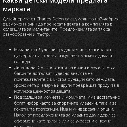
Какви детски модели предлага
марката
Дизайнерите от Charles Delon са съумели по най-добрия
възможен начин да пренесат идеята на компанията в
колекцията за малчуганите. Предложенията за тях са
разнообразни и пъстри:
Механични. Чудесни предложения с класически
циферблат и стрелки изкушават малките дами и
господа.
Дигитални. Със спортната си визия и веселите си
багри те допълват чудесно визията на
притежателите си. Екстра функции като ден, дата,
хронометър, аларма и други превръщат продукта в
истинска ценност за децата.
Подходящи за момчета и момичета. Има достатъчно
богат избор както за спортните младежи, така и за
кокетните госпожици. Има и универсални опции.
Някои от предложенията за младите дами дори са
оформени като гривна или са украсени с нежни
камъчета.