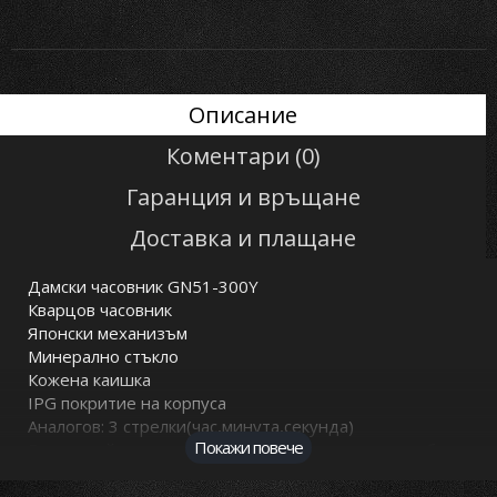
Описание
Коментари (0)
Гаранция и връщане
Доставка и плащане
Дамски часовник GN51-300Y
Кварцов часовник
Японски механизъм
Минерално стъкло
Кожена каишка
IPG покритие на корпуса
Аналогов: 3 стрелки(час,минута,секунда)
Покажи повече
Водоустойчив при обичайна всекидневна употреба
(минимално напръскване с вода)
Безплатна доставка за цялата страна