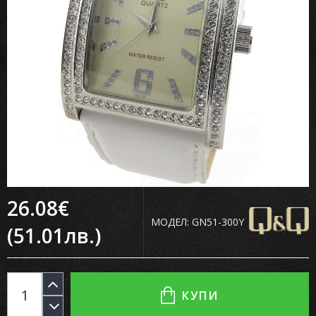
26.08€
МОДЕЛ:
GN51-300Y
(51.01лв.)
КУПИ