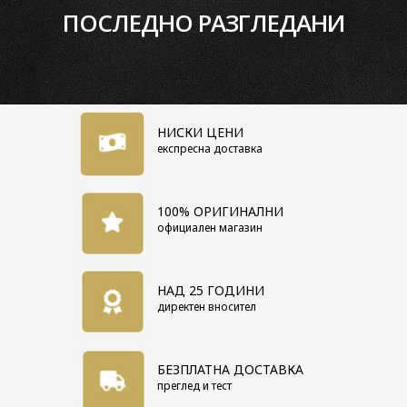
ПОСЛЕДНО РАЗГЛЕДАНИ
Основни характеристики
Пол
Дамски
Гаранция
1 година
Цвят
бял
НИСКИ ЦЕНИ
Материал Каишка/Верижка
кожена
експресна доставка
Форма корпус
Правоъгълен
Механизъм
Кварцов
100% ОРИГИНАЛНИ
Циферблат
аналогов
официален магазин
Водоустойчивост
3 BAR
Материал стъкло
Минерал
кристал
НАД 25 ГОДИНИ
директен вносител
БЕЗПЛАТНА ДОСТАВКА
преглед и тест