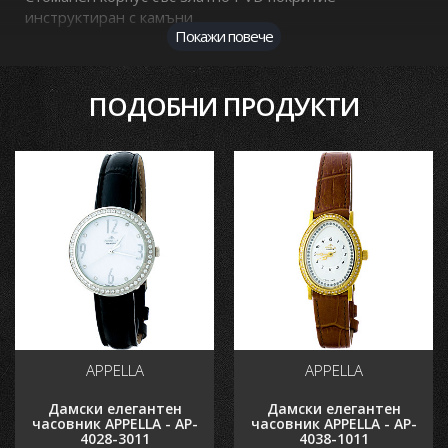
инструктиран с камъни
Покажи повече
Стъкло: сапфир кристал
ПОДОБНИ ПРОДУКТИ
Водоустойчивост: 3 BAR
Основни характеристики
Пол
Дамски
Гаранция
2 години
Цвят
кафяв
Материал Каишка/Верижка
кожена
Форма корпус
Елипсовиден
Механизъм
Кварцов
Стил
Елегантен
APPELLA
APPELLA
Циферблат
Аналогов
Водоустойчивост
3 bar
Дамски елегантен
Дамски елегантен
часовник APPELLA - AP-
часовник APPELLA - AP-
4028-3011
4038-1011