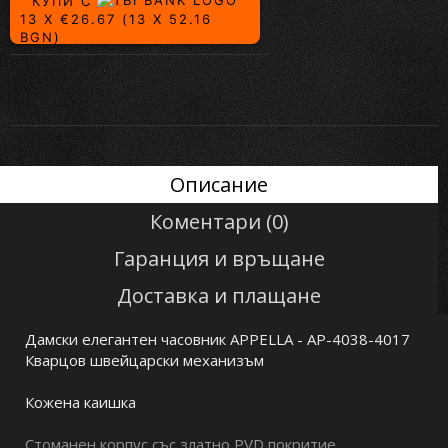
КУПИ С
13 X €26.67 (13 X 52.16
BGN)
Описание
Коментари (0)
Гаранция и връщане
Доставка и плащане
Дамски елегантен часовник APPELLA - AP-4038-4017
Кварцов швейцарски механизъм
Кожена каишка
Стоманен корпус със златно PVD покритие