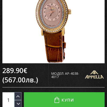
289.90€
МОДЕЛ:
AP-4038-
4017
(567.00лв.)
КУПИ