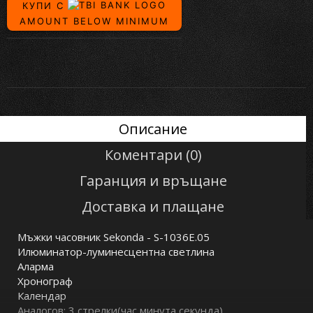
КУПИ С
AMOUNT BELOW MINIMUM
Описание
Коментари (0)
Гаранция и връщане
Доставка и плащане
Мъжки часовник Sekonda - S-1036E.05
Илюминатор-луминесцентна светлина
Аларма
Хронограф
Календар
Аналогов: 3 стрелки(час,минута,секунда)