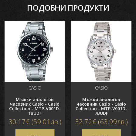
ПОДОБНИ ПРОДУКТИ
Гаранция: 2 години
Безплатна доставка за цялата страна
Основни характеристики
Пол
Мъжки
Гаранция
2 години
Серии
Casio
Collection
Цвят
Черен
Материал Каишка/Верижка
Кожена
Форма корпус
Кръгъл
CASIO
CASIO
Механизъм
Кварцов
Мъжки аналогов
Мъжки аналогов
Циферблат
Аналогов
часовник Casio - Casio
часовник Casio - Casio
Collection - MTP-V001D-
Collection - MTP-V001D-
Водоустойчивост
3 BAR
1BUDF
7BUDF
Материал стъкло
Минерал
30.17€ (59.01лв.)
32.72€ (63.99лв.)
кристал