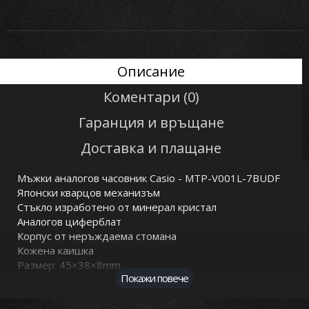
Описание
Коментари (0)
Гаранция и връщане
Доставка и плащане
Мъжки аналогов часовник Casio - MTP-V001L-7BUDF
Японски кварцов механизъм
Стъкло изработено от минерал кристал
Аналогов циферблат
Корпус от неръждаема стомана
Кожена каишка
Размер: 45×38×8mm
Покажи повече
Тегло: 42 гр.
Водоустойчивост 3 BAR - Допускат се леки пръски
вода. Не се препоръчва обилно мокрене