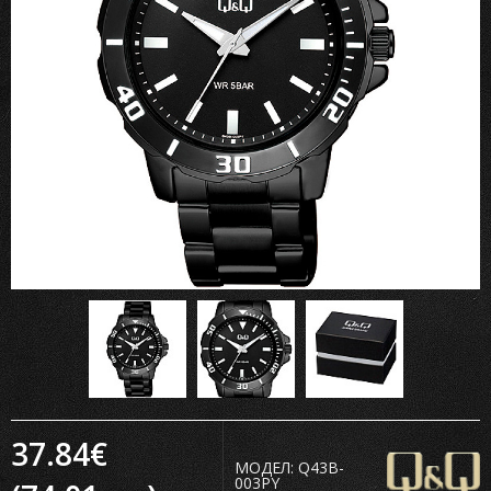
37.84€
МОДЕЛ:
Q43B-
003PY