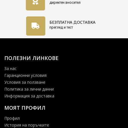
директен вносител
Форма корпус
Кръгъл
Механизъм
Кварцов
БЕЗПЛАТНА ДОСТАВКА
Циферблат
Аналогов
преглед и тест
Водоустойчивост
5 BAR
Материал стъкло
Минерал
кристал
ПОЛЕЗНИ ЛИНКОВЕ
За нас
Гаранционни условия
Условия за ползване
Политика за лични данни
Информация за доставка
МОЯТ ПРОФИЛ
Профил
История на поръчките