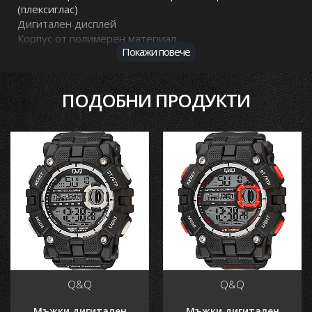
(плексиглас)
Дигитален дисплей
Корпус от полимерен материал
Покажи повече
Силиконова каишка
Показва дата от месеца
Показва ден от седмицата
ПОДОБНИ ПРОДУКТИ
Функция хронометър
Осветление на дисплея
Диаметър на корпуса: 54.00 мм.
Дебелина на корпуса: 17.00 мм.
Дъжлина на верижката: 210 мм.
Широчина на верижката: 22 мм.
Тегло: 66 гр.
Водоустойчивост 10 BAR - Позволява къпане, плуване
и гмуркане (до 5 метра)
Часовникът пристига с оригинална кутия на Q&Q
Гаранция: 1 годинa
Безплатна доставка за цялата страна с опция преглед
и тест преди заплащане
Q&Q
Q&Q
Основни характеристики
Мъжки дигитален
Мъжки дигитален