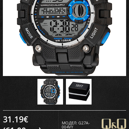
31.19€
МОДЕЛ:
G27A-
004VY