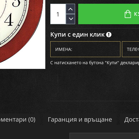
К
Купи с един клик
С натискането на бутона "Купи" декларир
ментари (0)
Гаранция и връщане
Дост