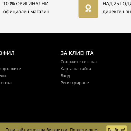
100% ОРИГИНАЛНИ
НАД 25 ГО
официален магазин
директен в
РОФИЛ
ЗА КЛИЕНТА
Свържете се с нас
 поръчките
Карта на сайта
ели
Вход
 стока
Регистриране
Този сайт използва бисквитки.
Прочети още...
Разбрах!