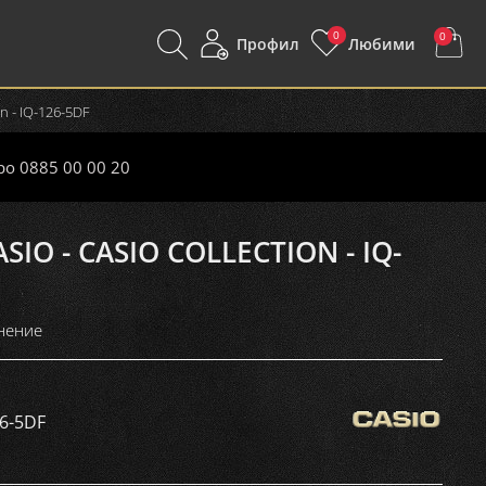
0
0
Профил
Любими
n - IQ-126-5DF
ро 0885 00 00 20
O - CASIO COLLECTION - IQ-
нение
26-5DF