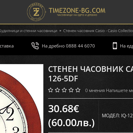
Будилници и стенни часовници
Стенен часовник Casio - Casio Collectio
ставка
На дребно 0888 44 6070
На ед
СТЕНЕН ЧАСОВНИК CASI
126-5DF
0 мнения
Напишете м
30.68€
МОДЕЛ:
IQ-1
(60.00лв.)