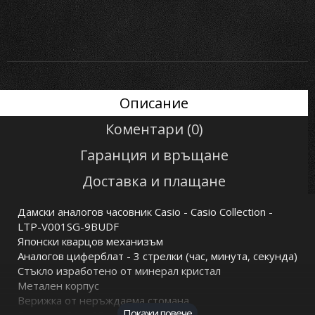
Описание
Коментари (0)
Гаранция и връщане
Доставка и плащане
Дамски аналогов часовник Casio - Casio Collection -
LTP-V001SG-9BUDF
Японски кварцов механизъм
Аналогов циферблат - 3 стрелки (час, минута, секунда)
Стъкло изработено от минерал кристал
Метален корпус
Верижка от неръждаема стомана
Покажи повече
Размери: 31 × 25 × 7.6 mm