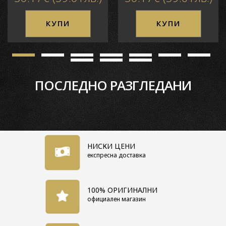
Материал стъкло
Минерал
кристал
КУПИ
КУПИ
ПОСЛЕДНО РАЗГЛЕДАНИ
НИСКИ ЦЕНИ
експресна доставка
100% ОРИГИНАЛНИ
официален магазин