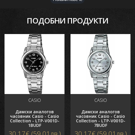
Тегло: 54 гр.
Водоустойчивост 3 BAR - Минимално напръскване с
ПОДОБНИ ПРОДУКТИ
вода
Гаранция: 2 години
Безплатна доставка за цялата страна
Основни характеристики
Пол
Дамски
Гаранция
2 години
Серии
Casio
Collection
Цвят
Биколорен
Материал Каишка/Верижка
Стомана
CASIO
CASIO
Форма корпус
Кръгъл
Механизъм
Кварцов
Дамски аналогов
Дамски аналогов
часовник Casio - Casio
часовник Casio - Casio
Циферблат
Аналогов
Collection - LTP-V001D-
Collection - LTP-V001D-
1BUDF
7BUDF
Водоустойчивост
3 BAR
30.17€ (59.01лв.)
30.17€ (59.01лв.)