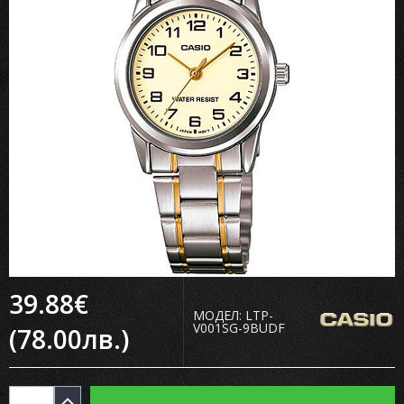
39.88€
МОДЕЛ:
LTP-
V001SG-9BUDF
(78.00лв.)