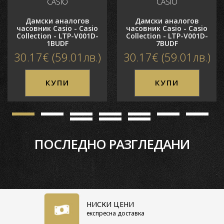
CASIO
CASIO
Форма корпус
Кръгъл
Дамски аналогов
Дамски аналогов
Механизъм
Кварцов
часовник Casio - Casio
часовник Casio - Casio
Collection - LTP-V001D-
Collection - LTP-V001D-
Циферблат
Аналогов
1BUDF
7BUDF
Водоустойчивост
3 BAR
30.17€ (59.01лв.)
30.17€ (59.01лв.)
Материал стъкло
Минерал
кристал
КУПИ
КУПИ
Функции
Дата
Да
ПОСЛЕДНО РАЗГЛЕДАНИ
НИСКИ ЦЕНИ
експресна доставка