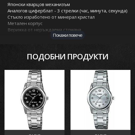
Японски кварцов механизъм
Аналогов циферблат - 3 стрелки (час, минута, секунда)
Стъкло изработено от минерал кристал
Метален корпус
Верижка от неръждаема стомана
Покажи повече
Показва дата от месеца
Размери: 31 × 25 × 9.2 mm
Тегло: 53 гр.
ПОДОБНИ ПРОДУКТИ
Водоустойчивост 3 BAR - Минимално напръскване с
вода
Гаранция: 2 години
Безплатна доставка за цялата страна
Основни характеристики
Пол
Дамски
Гаранция
2 години
Серии
Casio
Collection
Цвят
Златист
Материал Каишка/Верижка
Стомана