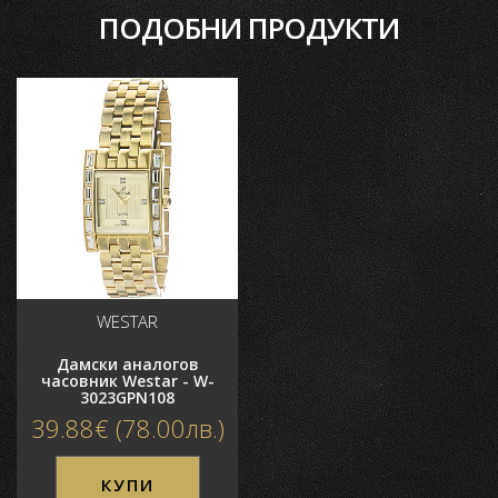
ПОДОБНИ ПРОДУКТИ
Основни характеристики
Пол
Дамски
Гаранция
2 години
Цвят
Златист
Материал Каишка/Верижка
Стомана
Форма корпус
Квадратен
Механизъм
Кварцов
Циферблат
Аналогов
Водоустойчивост
3 BAR
WESTAR
Материал стъкло
Минерал
кристал
Дамски аналогов
часовник Westar - W-
3023GPN108
39.88€ (78.00лв.)
КУПИ