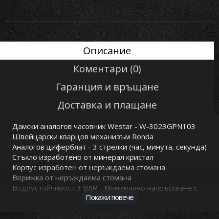
Описание
Коментари (0)
Гаранция и връщане
Доставка и плащане
Дамски аналогов часовник Westar - W-3023GPN103
Швейцарски кварцов механизъм Ronda
Аналогов циферблат - 3 стрелки (час, минута, секунда)
Стъкло изработено от минерал кристал
Корпус изработен от неръждаема стомана
Верижка от неръждаема стомана
Водоустойчивост 3 BAR - Минимално напръскване с
Покажи повече
вода
Гаранция: 2 години
Безплатна доставка за цялата страна