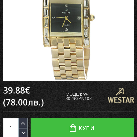
39.88€
МОДЕЛ:
W-
3023GPN103
(78.00лв.)
КУПИ