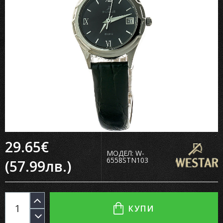
29.65€
МОДЕЛ:
W-
6558STN103
(57.99лв.)
КУПИ