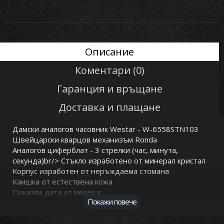
Описание
Коментари (0)
Гаранция и връщане
Доставка и плащане
Дамски аналогов часовник Westar - W-6558STN103
Швейцарски кварцов механизъм Ronda
Аналогов циферблат - 3 стрелки (час, минута,
секунда)br/> Стъкло изработено от минерал кристал
Корпус изработен от неръждаема стомана
Каишка от естествена кожа
Показва дата от месеца
Покажи повече
Водоустойчивост 3 BAR - Минимално напръскване с
вода
Гаранция: 2 години