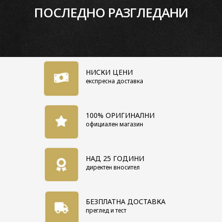
ПОСЛЕДНО РАЗГЛЕДАНИ
Безплатна доставка за цялата страна
Основни характеристики
Пол
Дамски
Гаранция
2 години
Цвят
Черен
НИСКИ ЦЕНИ
експресна доставка
Материал Каишка/Верижка
Кожена
Форма корпус
Елипсовиден
Механизъм
Кварцов
100% ОРИГИНАЛНИ
официален магазин
Циферблат
Аналогов
Водоустойчивост
3 BAR
Материал стъкло
Минерал
НАД 25 ГОДИНИ
кристал
директен вносител
Функции
Дата
Да
БЕЗПЛАТНА ДОСТАВКА
преглед и тест