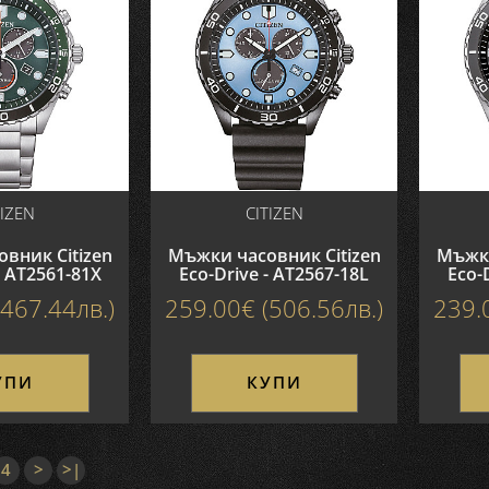
TIZEN
CITIZEN
вник Citizen
Мъжки часовник Citizen
Мъжки
- AT2561-81X
Eco-Drive - AT2567-18L
Eco-
467.44лв.)
259.00€ (506.56лв.)
239.
УПИ
КУПИ
4
>
>|