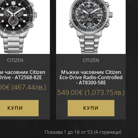
CITIZEN
CITIZEN
 часовник Citizen
Мъжки часовник Citizen
Drive - AT2568-82E
Eco-Drive Radio-Controlled
- AT8300-58E
00€ (467.44лв.)
549.00€ (1,073.75лв.)
КУПИ
КУПИ
Показва 1 до 16 от 53 (4 страници)