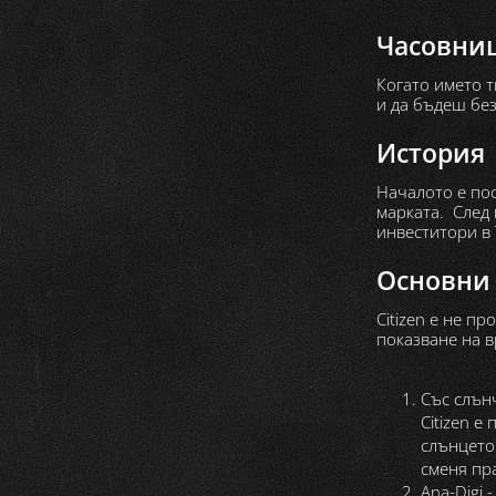
Часовниц
Когато името т
и да бъдеш безу
История
Началото е по
марката. След 
инвеститори в 
Основни 
Citizen е не п
показване на в
Със слън
Citizen е
слънцето
сменя пр
Ana-Digi 