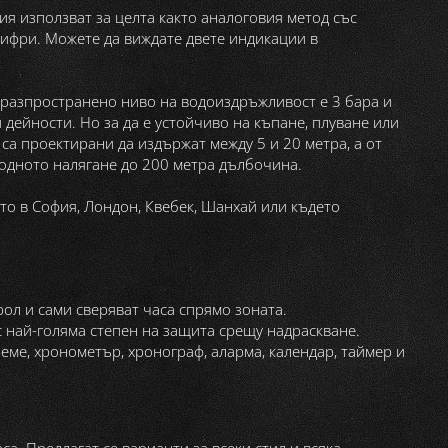
ия използват за целта както аналоговия метод със
 цифри. Можете да виждате двете индикации в
-разпространено ниво на водоиздръжливост е 3 бара и
дейности. Но за да е устойчиво на къпане, плуване или
 са проектирани да издържат между 5 и 20 метра, а от
водното налягане до 200 метра дълбочина.
то в София, Лондон, Квебек, Шанхай или където
ол и сами сверяват часа спрямо зоната.
с най-голяма степен на защита срещу надраскване.
еме, хронометър, хронограф, аларма, календар, таймер и
а. Предлагат се варианти за всеки стил и всяка