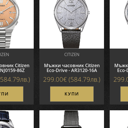
TIZEN
CITIZEN
вник Citizen
Мъжки часовник Citizen
Мъжки
 NJ0159-86Z
Eco-Drive - AR3120-16A
Eco-
584.79лв.)
299.00€ (584.79лв.)
299.
УПИ
КУПИ