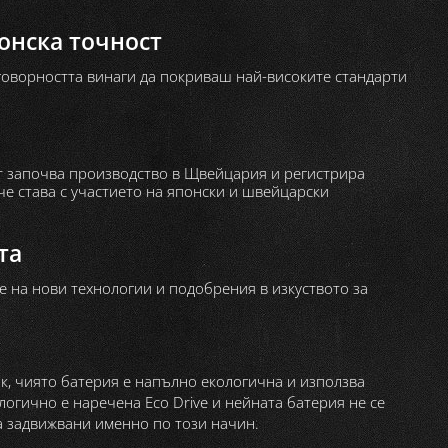
онска точност
отговорността винаги да покриваш най-високите стандарти
т започва производство в Щвейцария и регистрира
че става с участието на японски и швейцарски
та
е на нови технологии и подобрения в изкуството за
ик, чиято батерия е напълно екологична и използва
огично е наречена Eco Drive и нейната батерия не се
а задвижвани именно по този начин.