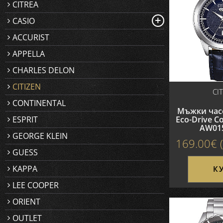
CITREA
+
CASIO
ACCURIST
APPELLA
CHARLES DELON
CITIZEN
CI
CONTINENTAL
Мъжки часо
Eco-Drive Co
ESPRIT
AW01
GEORGE KLEIN
169.00€ (
GUESS
KAPPA
К
LEE COOPER
ORIENT
OUTLET