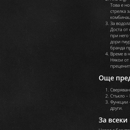
Това е но
стрелка з
комбинац
За водол
Доста от
при него
дори гмур
бранда п
Време в 
Някои от
преценит
Още пре
Сверяван
Стъкло – 
Функции 
други.
За всеки 
Наред с безупр