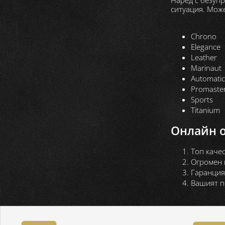
ситуация. Може
Chrono
Elegance
Leather
Marinaut
Automatic
Promaste
Sports
Titanium
Онлайн о
Топ каче
Огромен 
Гаранция 
Вашият п