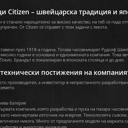
и Citizen – швейцарска традиция и яп
и е станало нарицателно за високо качество, на теб се пада 
пречен. От Citizen се справят с тези задачи с лекота.
ставено през 1918-а година. Тогава часовникарят Рудолф Шми
няколко години е основана и едноименната компания. Това ве
Токио. Брандът е локализиран в японската столица и до днес.
технически постижения на компания
росто производител, а инвеститор в непрестанното разработван
ремето.
чева батерия
 първата компания, която разработва и пуска на пазара часовн
 като неизчерпаем източник на енергия. Технологията съвсем л
актически никога. Много от предлаганите модели на марката с
- цифрова и аналогова индикация