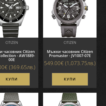
CITIZEN
CITIZEN
 часовник Citizen
Мъжки часовник Citizen
ollection - AW1889-
Promaster - JV1007-07E
00E
549.00€ (1,073.75лв.)
00€ (369.65лв.)
КУПИ
КУПИ