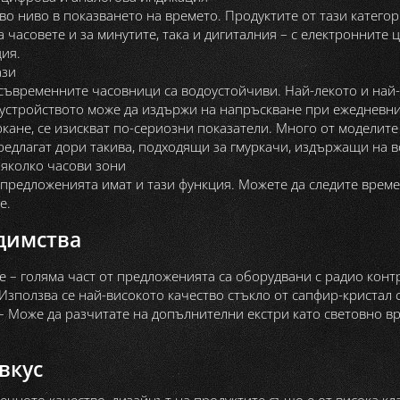
во ниво в показването на времето. Продуктите от тази категор
а часовете и за минутите, така и дигиталния – с електронните
ия.
ази
 съвременните часовници са водоустойчиви. Най-лекото и най
 устройството може да издържи на напръскване при ежедневни 
кане, се изискват по-сериозни показатели. Много от моделите
редлагат дори такива, подходящи за гмуркачи, издържащи на 
няколко часови зони
 предложенията имат и тази функция. Можете да следите време
е.
димства
е – голяма част от предложенията са оборудвани с радио контр
Използва се най-високото качество стъкло от сапфир-кристал 
– Може да разчитате на допълнителни екстри като световно вр
вкус
ечното качество, дизайнът на продуктите също е от висока клас