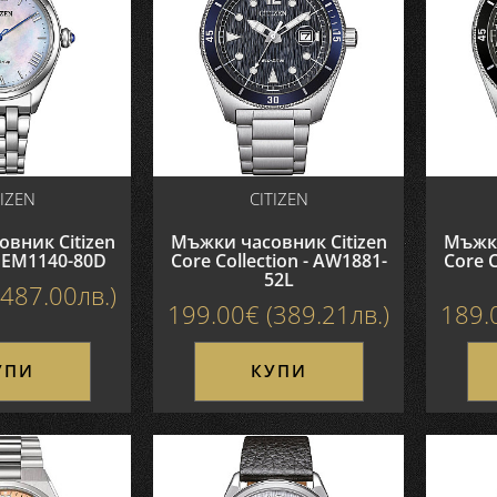
TIZEN
CITIZEN
овник Citizen
Мъжки часовник Citizen
Мъжки
- EM1140-80D
Core Collection - AW1881-
Core C
52L
487.00лв.)
199.00€ (389.21лв.)
189.
УПИ
КУПИ