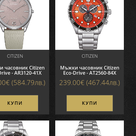
CITIZEN
CITIZEN
 часовник Citizen
Мъжки часовник Citizen
Drive - AR3120-41X
Eco-Drive - AT2560-84X
00€ (584.79лв.)
239.00€ (467.44лв.)
КУПИ
КУПИ