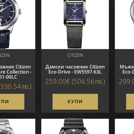
TIZEN
CITIZEN
вник Citizen
Дамски часовник Citizen
Мъжки
re Collection -
Eco-Drive - EW5597-63L
Eco-
51-00LC
259.00€ (506.56лв.)
299.
330.54лв.)
УПИ
КУПИ