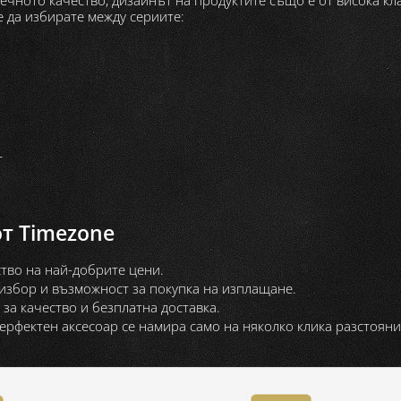
 да избирате между сериите:
r
т Timezone
ство на най-добрите цени.
избор и възможност за покупка на изплащане.
за качество и безплатна доставка.
ерфектен аксесоар се намира само на няколко клика разстояни